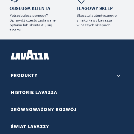
OBSŁUGA KLIENTA
FLAGOWY SKLEP
Potrzebujesz pomocy?
Skosztuj autentycznego
Sprawdź często zadawane
smaku kawy Lavazza
pytania lub skontaktuj się
w naszych sklepach.
z nami.
PRODUKTY
HISTORIE LAVAZZA
ZRÓWNOWAŻONY ROZWÓJ
ŚWIAT LAVAZZY