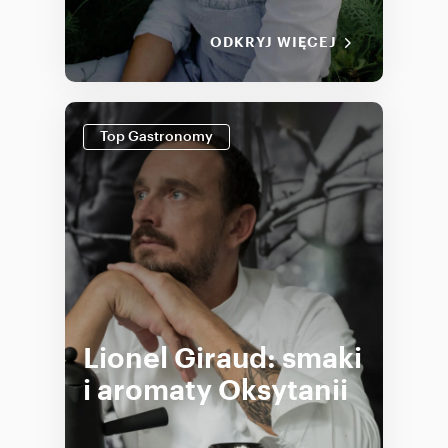
ODKRYJ WIĘCEJ
Top Gastronomy
Lionel Giraud: smaki
i aromaty Oksytanii