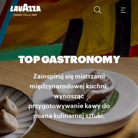
TOP GASTRONOMY
Zainspiruj się mistrzami
międzynarodowej kuchni,
wynosząc
przygotowywanie kawy do
miana kulinarnej sztuki.