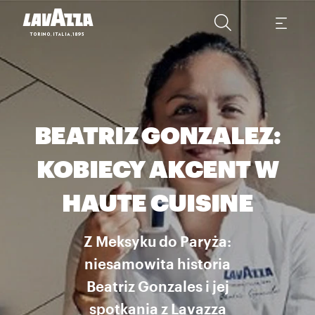
BEATRIZ GONZALEZ:
KOBIECY AKCENT W
HAUTE CUISINE
Z Meksyku do Paryża:
niesamowita historia
Beatriz Gonzales i jej
spotkania z Lavazza