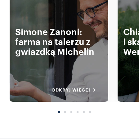
Simone Zanoni:
Chi
farma na talerzu z
i s
gwiazdką Michelin
Wen
ODKRYJ WIĘCEJ