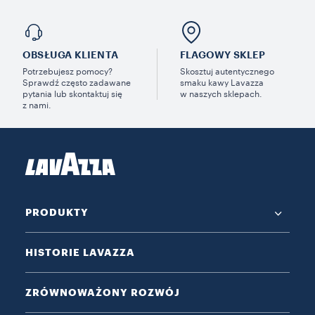
OBSŁUGA KLIENTA
FLAGOWY SKLEP
Potrzebujesz pomocy?
Skosztuj autentycznego
Sprawdź często zadawane
smaku kawy Lavazza
pytania lub skontaktuj się
w naszych sklepach.
z nami.
PRODUKTY
HISTORIE LAVAZZA
ZRÓWNOWAŻONY ROZWÓJ