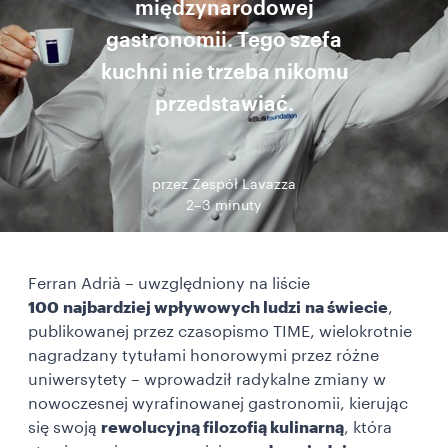
międzynarodowej
gastronomii. Tego szefa
kuchni nie trzeba nikomu
przedstawiać.
przez Zespół Lavazza
2–3 minuty
Ferran Adrià – uwzględniony na liście
100 najbardziej wpływowych ludzi
na świecie
,
publikowanej przez czasopismo TIME, wielokrotnie
nagradzany tytułami honorowymi przez różne
uniwersytety –
wprowadził radykalne zmiany w
nowoczesnej wyrafinowanej gastronomii, kierując
się swoją
rewolucyjną filozofią kulinarną
, która