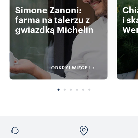
Simone Zanoni:
Chi
farma na talerzu z
i s
gwiazdką Michelin
Wen
ODKRYJ WIĘCEJ