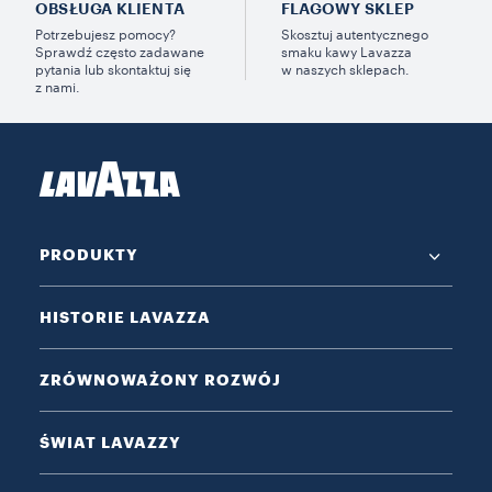
OBSŁUGA KLIENTA
FLAGOWY SKLEP
Potrzebujesz pomocy?
Skosztuj autentycznego
Sprawdź często zadawane
smaku kawy Lavazza
pytania lub skontaktuj się
w naszych sklepach.
z nami.
PRODUKTY
HISTORIE LAVAZZA
ZRÓWNOWAŻONY ROZWÓJ
ŚWIAT LAVAZZY