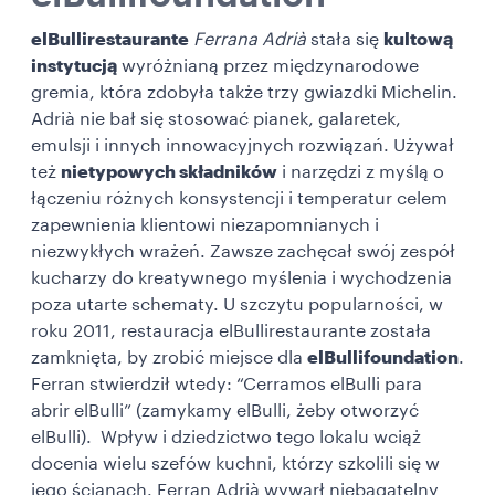
elBullirestaurante
Ferrana Adrià
stała się
kultową
instytucją
wyróżnianą przez międzynarodowe
gremia, która zdobyła także trzy gwiazdki Michelin.
Adrià nie bał się stosować pianek, galaretek,
emulsji i innych innowacyjnych rozwiązań. Używał
też
nietypowych składników
i narzędzi z myślą o
łączeniu różnych konsystencji i temperatur celem
zapewnienia klientowi niezapomnianych i
niezwykłych wrażeń. Zawsze zachęcał swój zespół
kucharzy do kreatywnego myślenia i wychodzenia
poza utarte schematy. U szczytu popularności, w
roku 2011, restauracja elBullirestaurante została
zamknięta, by zrobić miejsce dla
elBullifoundation
.
Ferran stwierdził wtedy: “Cerramos elBulli
para
abrir elBulli” (zamykamy elBulli,
żeby otworzyć
elBulli). Wpływ i dziedzictwo tego lokalu wciąż
docenia wielu szefów kuchni, którzy szkolili się w
jego ścianach. Ferran Adrià wywarł niebagatelny