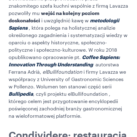
znakomitego szefa kuchni wspólnie z firmą Lavazza
pozwoliły mu
wejść na kolejny poziom
doskonałości
i uwzględnić kawę w
metodologii
Sapiens
, która polega na holistycznej analizie
określonego zagadnienia i systematyzacji wiedzy w
oparciu o aspekty historyczne, społeczno-
polityczne i społeczno-kulturowe. W roku 2018
opublikowano opracowanie pt.
Coffee Sapiens:
Innovation Through Understanding
autorstwa
Ferrana Adrià,
elBullifoundation
i firmy Lavazza we
współpracy z University of Gastronomic Sciences
w Pollenzo. Wolumen ten stanowi część serii
Bullipedia
, czyli projektu
elBullifoundation
,
którego celem jest przygotowanie encyklopedii
poświęconej zachodniej branży gastronomicznej
na wieloformatowej platformie.
Condividere: restauracja