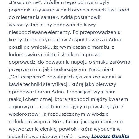
„Passion>me”. Źródłem tego pomysłu były
pojemniki używane w niektórych sieciach fast-food
do mieszania sałatek. Adrià postanowił
wykorzystać je, by dodawać do kawy
niespodziewane elementy. Po przeprowadzeniu
licznych eksperymentów Zespół Lavazza i Adrià
doszli do wniosku, że wymieszanie marakui z
lodem, świeżą miętą i słodkim espresso
doprowadzi do powstania napoju o smaku zarówno
przepysznym, jak i zaskakującym. Natomiast
„Coffeesphere” powstaje dzięki zastosowaniu w
kawie techniki sferyfikacji, którą jako pierwszy
opracował Ferran Adrià. Proces jest wynikiem
reakcji chemicznej, która zachodzi między kwasem
alginowym – środkiem żelującym powstającym z
wodorostów – a rozpuszczonym w wodzie
chlorkiem wapnia. Rezultatem jest spontaniczne
wytworzenie cienkiej powłoki, która wybucha w
ustach i uwalnia zawartość – kawę
Lavazza Qualità