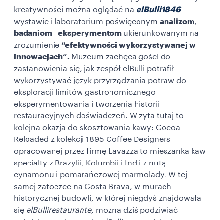
kreatywności można oglądać na
elBulli1846
–
wystawie i laboratorium poświęconym
analizom
,
badaniom
i
eksperymentom
ukierunkowanym na
zrozumienie
“efektywności wykorzystywanej w
innowacjach”.
Muzeum zachęca gości do
zastanowienia się, jak zespół elBulli potrafił
wykorzystywać język przyrządzania potraw do
eksploracji limitów gastronomicznego
eksperymentowania i tworzenia historii
restauracyjnych doświadczeń. Wizyta tutaj to
kolejna okazja do skosztowania kawy:
Cocoa
Reloaded z kolekcji 1895 Coffee Designers
opracowanej przez firmę Lavazza to mieszanka kaw
specialty z Brazylii, Kolumbii i Indii z nutą
cynamonu i pomarańczowej marmolady. W tej
samej zatoczce na Costa Brava, w murach
historycznej budowli, w której niegdyś znajdowała
się
elBullirestaurante,
można dziś podziwiać