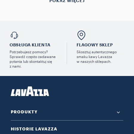
POKAŻ WIĘCEJ
OBSŁUGA KLIENTA
FLAGOWY SKLEP
Potrzebujesz pomocy?
Skosztuj autentycznego
Sprawdź często zadawane
smaku kawy Lavazza
pytania lub skontaktuj się
w naszych sklepach.
z nami.
PRODUKTY
HISTORIE LAVAZZA