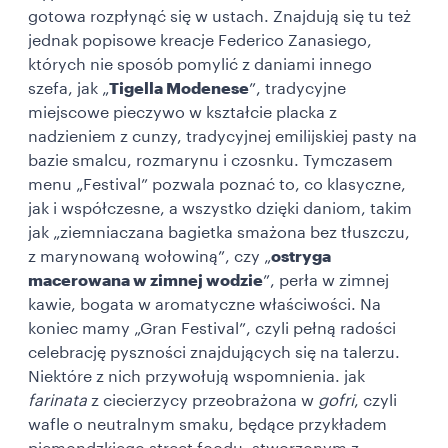
gotowa rozpłynąć się w ustach. Znajdują się tu też
jednak popisowe kreacje Federico Zanasiego,
których nie sposób pomylić z daniami innego
szefa, jak „
Tigella Modenese
”, tradycyjne
miejscowe pieczywo w kształcie placka z
nadzieniem z cunzy, tradycyjnej emilijskiej pasty na
bazie smalcu, rozmarynu i czosnku. Tymczasem
menu „Festival” pozwala poznać to, co klasyczne,
jak i współczesne, a wszystko dzięki daniom, takim
jak „ziemniaczana bagietka smażona bez tłuszczu,
z marynowaną wołowiną”, czy „
ostryga
macerowana w zimnej wodzie
”, perła w
zimnej
kawie, bogata w aromatyczne właściwości. Na
koniec mamy „Gran Festival”, czyli pełną radości
celebrację pyszności znajdujących się na talerzu.
Niektóre z nich przywołują wspomnienia. jak
farinata
z ciecierzycy przeobrażona w
gofri
, czyli
wafle o neutralnym smaku, będące przykładem