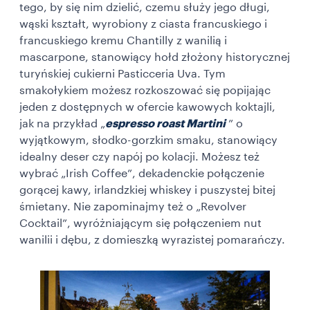
tego, by się nim dzielić, czemu służy jego długi,
wąski kształt, wyrobiony z ciasta francuskiego i
francuskiego kremu Chantilly z wanilią i
mascarpone, stanowiący hołd złożony historycznej
turyńskiej cukierni Pasticceria Uva. Tym
smakołykiem możesz rozkoszować się popijając
jeden z dostępnych w ofercie kawowych koktajli,
jak na przykład „
espresso roast Martini
” o
wyjątkowym, słodko-gorzkim smaku, stanowiący
idealny deser czy napój po kolacji. Możesz też
wybrać „Irish Coffee”, dekadenckie połączenie
gorącej kawy, irlandzkiej whiskey i puszystej bitej
śmietany. Nie zapominajmy też o „Revolver
Cocktail”, wyróżniającym się połączeniem nut
wanilii i dębu, z domieszką wyrazistej pomarańczy.