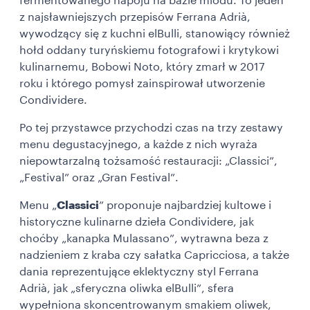
fermentowanego napoju na bazie miodu. To jeden
z najsławniejszych przepisów Ferrana Adrià,
wywodzący się z kuchni elBulli, stanowiący również
hołd oddany turyńskiemu fotografowi i krytykowi
kulinarnemu, Bobowi Noto, który zmarł w 2017
roku i którego pomysł zainspirował utworzenie
Condividere.
Po tej przystawce przychodzi czas na trzy zestawy
menu degustacyjnego, a każde z nich wyraża
niepowtarzalną tożsamość restauracji: „Classici”,
„Festival” oraz „Gran Festival”.
Menu „
Classici
” proponuje najbardziej kultowe i
historyczne kulinarne dzieła Condividere, jak
choćby „kanapka Mulassano”, wytrawna beza z
nadzieniem z kraba czy sałatka Capricciosa, a także
dania reprezentujące eklektyczny styl Ferrana
Adrià, jak „sferyczna oliwka elBulli”, sfera
wypełniona skoncentrowanym smakiem oliwek,