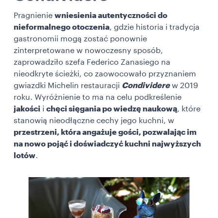
Pragnienie
wniesienia autentyczności do
nieformalnego otoczenia
, gdzie historia i tradycja
gastronomii mogą zostać ponownie
zinterpretowane w nowoczesny sposób,
zaprowadziło szefa Federico Zanasiego na
nieodkryte ścieżki, co zaowocowało przyznaniem
gwiazdki Michelin restauracji
Condividere
w 2019
roku. Wyróżnienie to ma na celu podkreślenie
jakości
i
chęci sięgania po wiedzę naukową
, które
stanowią nieodłączne cechy jego kuchni, w
przestrzeni, która angażuje gości, pozwalając im
na nowo pojąć i doświadczyć kuchni najwyższych
lotów
.