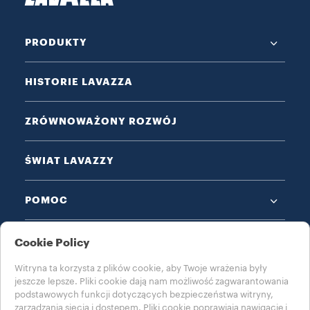
PRODUKTY
HISTORIE LAVAZZA
ZRÓWNOWAŻONY ROZWÓJ
ŚWIAT LAVAZZY
POMOC
ZAPISY PRAWNE
Cookie Policy
Witryna ta korzysta z plików cookie, aby Twoje wrażenia były
jeszcze lepsze. Pliki cookie dają nam możliwość zagwarantowania
podstawowych funkcji dotyczących bezpieczeństwa witryny,
zarządzania siecią i dostępem. Pliki cookie poprawiają nawigację i