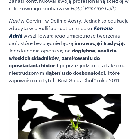
Zanasi kontynuował swoją profesjonalną ścieżkę w
roli głównego kucharza w
Hotel Principe
Delle
Nevi
w Cervinii w Dolinie Aosty. Jednak to edukacja
zdobyta w elBullifoundation u boku
Ferrana
Adrià
wyszlifowała jego umiejętność tworzenia
dań, które bezbłędnie łączą
innowację i tradycję.
Jego kuchnia opiera się na
dogłębnej analizie
włoskich składników
,
zamiłowaniu do
opowiadania historii
poprzez jedzenie, a także na
niestrudzonym
dążeniu do doskonałości
, które
zapewniło mu tytuł „Best Sous Chef” roku 2011.