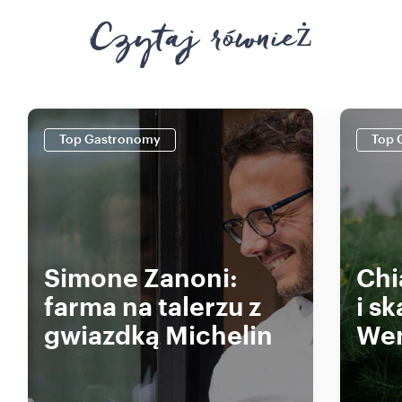
Czytaj również
Top Gastronomy
Top 
Simone Zanoni:
Chi
farma na talerzu z
i s
gwiazdką Michelin
Wen