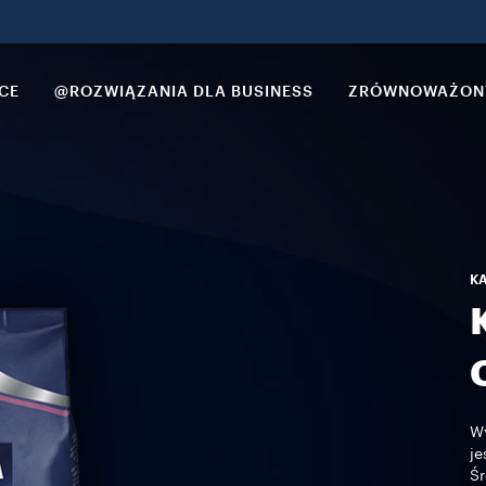
CE
@ROZWIĄZANIA DLA BUSINESS
ZRÓWNOWAŻON
KA
Wy
je
Śr