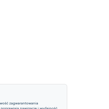
żliwość zagwarantowania
e poprawiają nawigację i wydajność