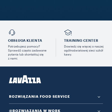
OBSŁUGA KLIENTA
TRAINING CENTER
Potrzebujesz pomocy?
Dowiedz się więcej o naszej
Sprawdź często zadawane
ogólnoświatowej sieci szkół
pytania lub skontaktuj się
kawy.
z nami.
ROZWIĄZANIA FOOD SERVICE
@ROZWIĄZANIA W WORK