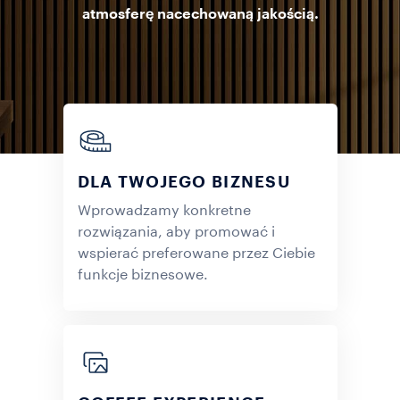
atmosferę nacechowaną jakością.
DLA TWOJEGO BIZNESU
Wprowadzamy konkretne
rozwiązania, aby promować i
wspierać preferowane przez Ciebie
funkcje biznesowe.
ODKRYJ WIĘCEJ