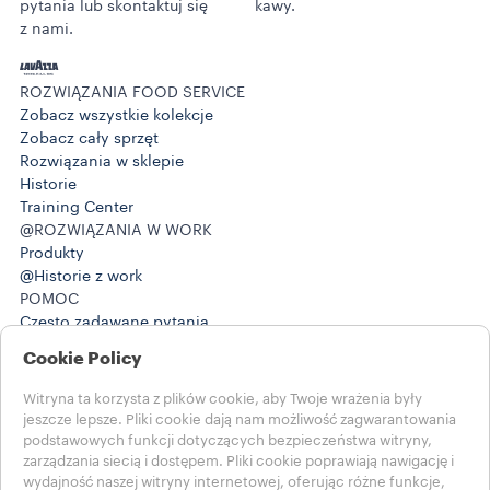
pytania lub skontaktuj się
kawy.
z nami.
ROZWIĄZANIA FOOD SERVICE
Zobacz wszystkie kolekcje
Zobacz cały sprzęt
Rozwiązania w sklepie
Historie
Training Center
@ROZWIĄZANIA W WORK
Produkty
@Historie z work
POMOC
Często zadawane pytania
Skontaktuj się z nami
Cookie Policy
ZAPISY PRAWNE
Warunki użytkowania
Witryna ta korzysta z plików cookie, aby Twoje wrażenia były
jeszcze lepsze. Pliki cookie dają nam możliwość zagwarantowania
Wybierz swój kraj
podstawowych funkcji dotyczących bezpieczeństwa witryny,
zarządzania siecią i dostępem. Pliki cookie poprawiają nawigację i
POLAND
wydajność naszej witryny internetowej, oferując różne funkcje,
POLAND