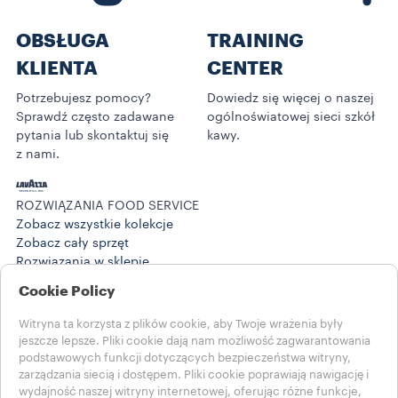
OBSŁUGA
TRAINING
KLIENTA
CENTER
Potrzebujesz pomocy?
Dowiedz się więcej o naszej
Sprawdź często zadawane
ogólnoświatowej sieci szkół
pytania lub skontaktuj się
kawy.
z nami.
ROZWIĄZANIA FOOD SERVICE
Zobacz wszystkie kolekcje
Zobacz cały sprzęt
Rozwiązania w sklepie
Historie
Cookie Policy
Training Center
@ROZWIĄZANIA W WORK
Witryna ta korzysta z plików cookie, aby Twoje wrażenia były
Produkty
jeszcze lepsze. Pliki cookie dają nam możliwość zagwarantowania
@Historie z work
podstawowych funkcji dotyczących bezpieczeństwa witryny,
POMOC
zarządzania siecią i dostępem. Pliki cookie poprawiają nawigację i
wydajność naszej witryny internetowej, oferując różne funkcje,
Często zadawane pytania