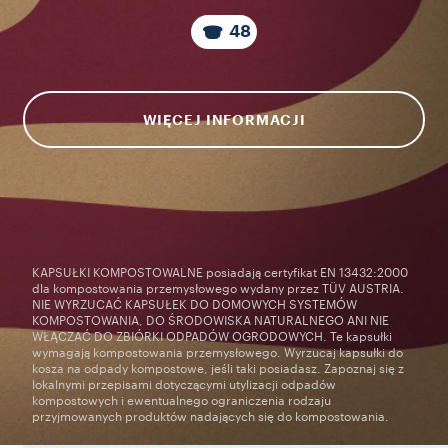
48
WIĘCEJ INFORMACJI
KAPSUŁKI KOMPOSTOWALNE posiadają certyfikat EN 13432:2000
dla kompostowania przemysłowego wydany przez TÜV AUSTRIA.
NIE WYRZUCAĆ KAPSUŁEK DO DOMOWYCH SYSTEMÓW
KOMPOSTOWANIA, DO ŚRODOWISKA NATURALNEGO ANI NIE
WŁĄCZAĆ DO ZBIÓRKI ODPADÓW OGRODOWYCH. Te kapsułki
wymagają kompostowania przemysłowego. Wyrzucaj kapsułki do
kosza na odpady kompostowe, jeśli taki posiadasz. Zapoznaj się z
lokalnymi przepisami dotyczącymi utylizacji odpadów
kompostowych i ewentualnego ograniczenia rodzaju
przyjmowanych produktów nadających się do kompostowania.