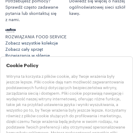
Potrzebujesz pomocy?
Dowiedz się więcej o naszej
Sprawdź często zadawane
ogólnoświatowej sieci szkół
pytania lub skontaktuj się
kawy.
z nami.
ROZWIĄZANIA FOOD SERVICE
Zobacz wszystkie kolekcje
Zobacz cały sprzęt
Rozwiązania w sklepie
Historie
Cookie Policy
Training Center
@ROZWIĄZANIA W WORK
Witryna ta korzysta z plików cookie, aby Twoje wrażenia były
Produkty
jeszcze lepsze. Pliki cookie dają nam możliwość zagwarantowania
@Historie z work
podstawowych funkcji dotyczących bezpieczeństwa witryny,
POMOC
zarządzania siecią i dostępem. Pliki cookie poprawiają nawigację i
wydajność naszej witryny internetowej, oferując różne funkcje,
Często zadawane pytania
takie jak na przykład ustawienia języka i wyniki wyszukiwania, a
Skontaktuj się z nami
wszystko po to, by Twoje wrażenia były jeszcze lepsze. Korzystamy
ZAPISY PRAWNE
również z plików cookie służących do profilowania i marketingu,
Warunki użytkowania
dzięki czemu Twoje wrażenia będą jedyne w swoim rodzaju, na
podstawie Twoich preferencji i aby otrzymywać spersonalizowane
Wybierz swój kraj
komunikaty reklamowe. Możesz zaakceptować wszystkie pliki