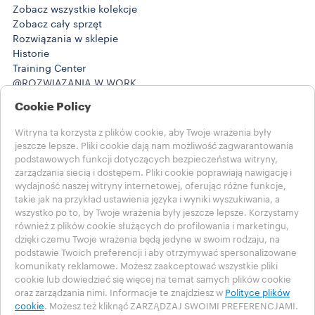
Zobacz wszystkie kolekcje
Zobacz cały sprzęt
Rozwiązania w sklepie
Historie
Training Center
@ROZWIĄZANIA W WORK
Produkty
Cookie Policy
@Historie z work
POMOC
Witryna ta korzysta z plików cookie, aby Twoje wrażenia były
Często zadawane pytania
jeszcze lepsze. Pliki cookie dają nam możliwość zagwarantowania
Skontaktuj się z nami
podstawowych funkcji dotyczących bezpieczeństwa witryny,
ZAPISY PRAWNE
zarządzania siecią i dostępem. Pliki cookie poprawiają nawigację i
wydajność naszej witryny internetowej, oferując różne funkcje,
Warunki użytkowania
takie jak na przykład ustawienia języka i wyniki wyszukiwania, a
wszystko po to, by Twoje wrażenia były jeszcze lepsze. Korzystamy
Wybierz swój kraj
również z plików cookie służących do profilowania i marketingu,
POLAND
dzięki czemu Twoje wrażenia będą jedyne w swoim rodzaju, na
POLAND
podstawie Twoich preferencji i aby otrzymywać spersonalizowane
INNE KRAJE
komunikaty reklamowe. Możesz zaakceptować wszystkie pliki
Polityka prywatności
cookie lub dowiedzieć się więcej na temat samych plików cookie
Polityka plików cookie
oraz zarządzania nimi. Informacje te znajdziesz w
Polityce plików
cookie
. Możesz też kliknąć ZARZĄDZAJ SWOIMI PREFERENCJAMI.
Sekcja plików cookie