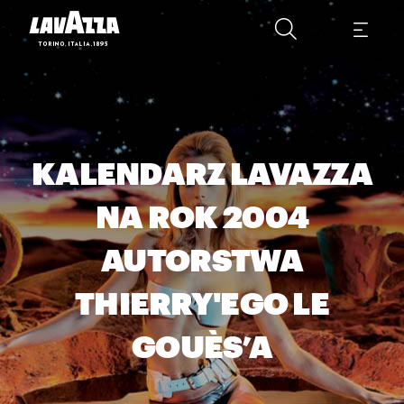
KALENDARZ LAVAZZA
NA ROK 2004
AUTORSTWA
THIERRY'EGO LE
GOUÈS’A