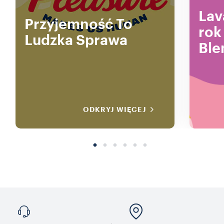
Lav
Przyjemność To
rok
Ludzka Sprawa
Ble
ODKRYJ WIĘCEJ