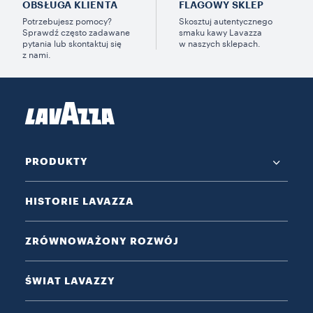
OBSŁUGA KLIENTA
FLAGOWY SKLEP
Potrzebujesz pomocy?
Skosztuj autentycznego
Sprawdź często zadawane
smaku kawy Lavazza
pytania lub skontaktuj się
w naszych sklepach.
z nami.
PRODUKTY
HISTORIE LAVAZZA
ZRÓWNOWAŻONY ROZWÓJ
ŚWIAT LAVAZZY