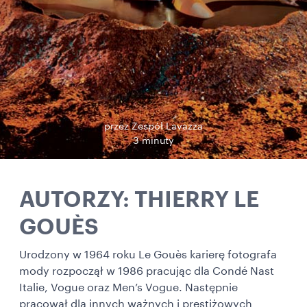
przez Zespół Lavazza
3 minuty
AUTORZY: THIERRY LE
GOUÈS
Urodzony w 1964 roku Le Gouès karierę fotografa
mody rozpoczął w 1986 pracując dla Condé Nast
Italie, Vogue oraz Men’s Vogue. Następnie
pracował dla innych ważnych i prestiżowych