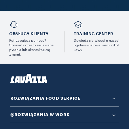
OBSŁUGA KLIENTA
TRAINING CENTER
Potrzebujesz pomocy?
Dowiedz się więcej o naszej
Sprawdź często zadawane
ogólnoświatowej sieci szkół
pytania lub skontaktuj się
kawy.
z nami.
ROZWIĄZANIA FOOD SERVICE
@ROZWIĄZANIA W WORK