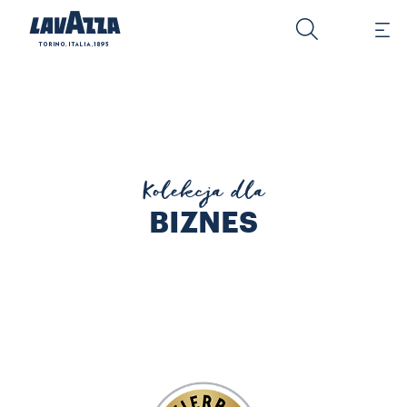
¡TIERRA! Zadbaj o naturę i ludzi: odkryj naszą ofertę ¡Tierra! Or
Kolekcja dla
BIZNES