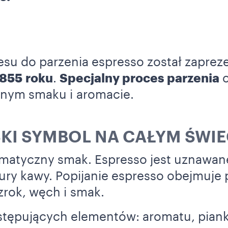
esu do parzenia espresso został zapre
855 roku
.
Specjalny proces parzenia
c
nym smaku i aromacie.
KI SYMBOL NA CAŁYM ŚWIE
matyczny smak. Espresso jest uznawane
tury kawy. Popijanie espresso obejmuje
rok, węch i smak.
astępujących elementów: aromatu, piank