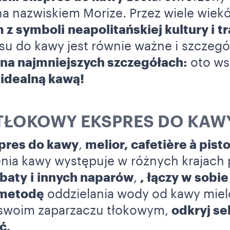
a nazwiskiem Morize. Przez wiele wiek
z symboli neapolitańskiej kultury i tr
su do kawy jest równie ważne i szczeg
na najmniejszych szczegółach:
oto ws
 idealną kawą!
TŁOKOWY EKSPRES DO KAW
pres do kawy
,
melior, cafetière à pist
enia kawy występuje w różnych krajach
rbaty
i innych naparów
,
, łączy w sobi
 metodę
oddzielania wody od kawy mielo
w swoim zaparzaczu tłokowym,
odkryj se
ć.