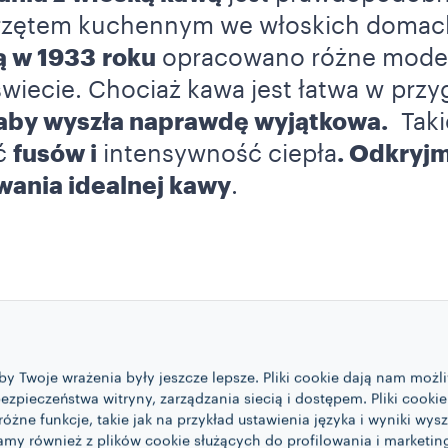
rzętem kuchennym we włoskich domac
ją w 1933 roku
opracowano różne model
świecie. Chociaż kawa jest łatwa w prz
 aby wyszła naprawdę wyjątkowa.
Taki
ść
fusów i
intensywność ciepła
. Odkryjm
wania idealnej kawy
.
ckiego chemika w Stanach Zjednoczony
 się
unikatowym i wyrafinowanym wy
a całym świecie. Jego urok polega na c
 aby Twoje wrażenia były jeszcze lepsze. Pliki cookie dają nam mo
pieczeństwa witryny, zarządzania siecią i dostępem. Pliki cooki
owiedniego filtra
,
metoda nalewania
różne funkcje, takie jak na przykład ustawienia języka i wyniki wy
rdziej elegancki zaparzacz
jest w tej c
tamy również z plików cookie służących do profilowania i marketi