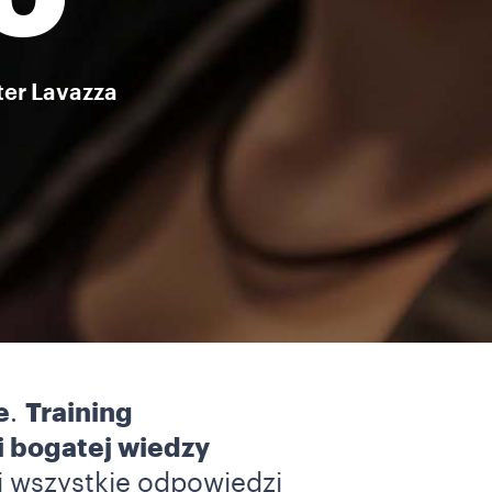
TO
ter Lavazza
e
.
Training
i bogatej wiedzy
j wszystkie odpowiedzi