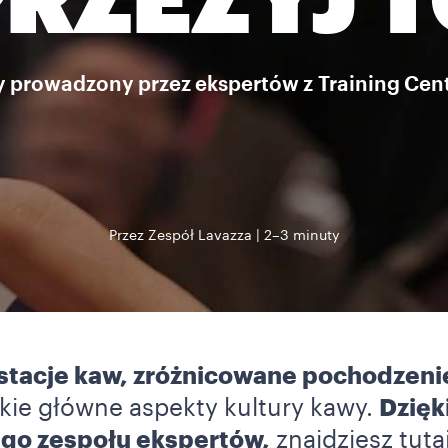
RZEŻYJ 
 prowadzony przez ekspertów z Training Cen
Przez Zespół Lavazza
2–3 minuty
stacje kaw, zróżnicowane pochodzeni
kie główne aspekty kultury kawy.
Dzięk
ego zespołu ekspertów,
znajdziesz tuta