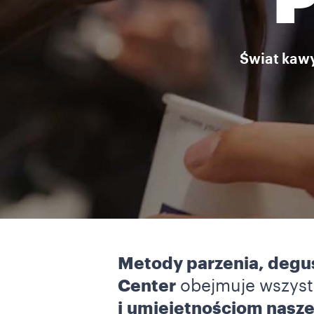
P
Świat kawy
Metody parzenia, degu
Center
obejmuje wszyst
i umiejętnościom nasz