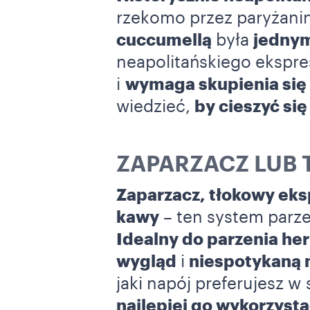
rzekomo przez paryżanin
cuccumellą
była
jednym 
neapolitańskiego ekspre
i
wymaga skupienia się 
wiedzieć,
by cieszyć się
ZAPARZACZ LUB 
Zaparzacz, tłokowy eks
kawy
– ten system parz
Idealny do parzenia he
wygląd
i
niespotykaną
jaki napój preferujesz 
najlepiej go wykorzysta