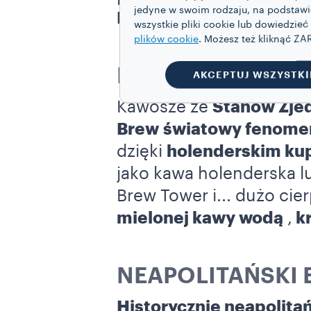
jedyne w swoim rodzaju, na podstaw
MoMa
, Muzeum Sztuki
wszystkie pliki cookie lub dowiedzieć
plików cookie
. Możesz też kliknąć 
PARZENIE NA ZI
AKCEPTUJ WSZYSTKI
Kawosze ze
Stanów Zje
Brew
światowy fenome
dzięki
holenderskim k
jako kawa holenderska 
Brew Tower i... dużo cie
mielonej kawy wodą
,
kr
NEAPOLITAŃSKI 
Historycznie neapolita