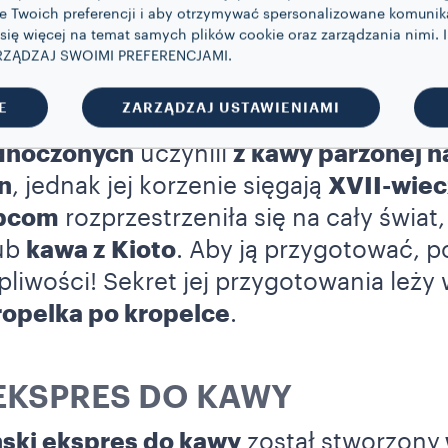
ie Twoich preferencji i aby otrzymywać spersonalizowane komuni
 Współczesnej w Nowym Jorku.
 się więcej na temat samych plików cookie oraz zarządzania nimi. 
ZARZĄDZAJ SWOIMI PREFERENCJAMI.
MNO
E
ZARZĄDZAJ USTAWIENIAMI
dnoczonych
uczynili
z kawy parzonej 
n
, jednak jej korzenie sięgają
XVII-wiec
upcom
rozprzestrzeniła się na cały świat,
lub
kawa z Kioto
. Aby ją przygotować, p
rpliwości! Sekret jej przygotowania leży
opelka po kropelce
.
EKSPRES DO KAWY
ński ekspres do kawy
został stworzony