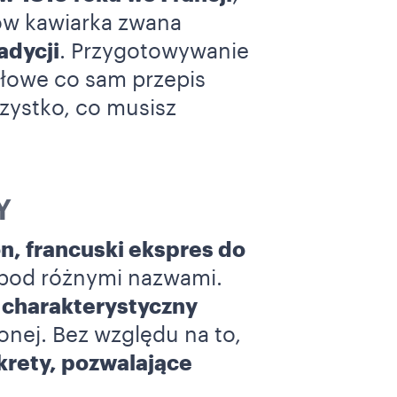
ów kawiarka zwana
adycji
. Przygotowywanie
ółowe co sam przepis
zystko, co musisz
Y
on, francuski ekspres do
 pod różnymi nazwami.
e charakterystyczny
nej. Bez względu na to,
krety, pozwalające