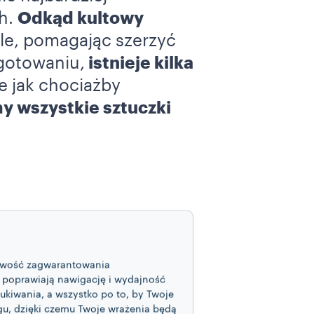
h.
Odkąd kultowy
e, pomagając szerzyć
ygotowaniu,
istnieje kilka
e jak chociażby
y wszystkie sztuczki
ch w 1941 r.
Chemex
glądem
, jest również
eremonii ekstrakcji
żliwość zagwarantowania
e poprawiają nawigację i wydajność
 wody
i
czas
. To nie
szukiwania, a wszystko po to, by Twoje
hwili prezentowany w
ngu, dzięki czemu Twoje wrażenia będą