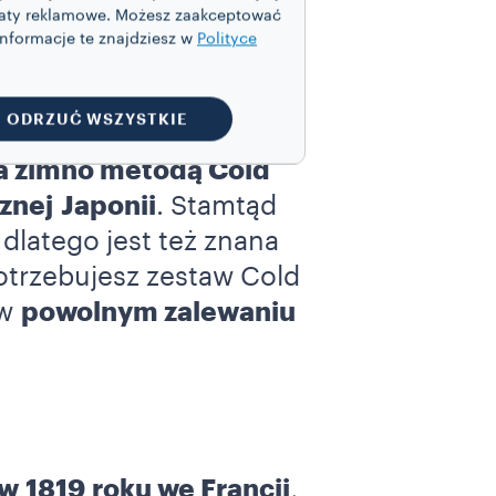
katy reklamowe. Możesz zaakceptować
Informacje te znajdziesz w
Polityce
ODRZUĆ WSZYSTKIE
na zimno metodą Cold
znej
Japonii
.
Stamtąd
 dlatego jest też znana
otrzebujesz zestaw Cold
 w
powolnym zalewaniu
w 1819 roku we Francji
,