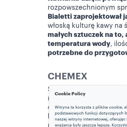
rozpowszechnionym sp
Bialetti zaprojektował 
włoską kulturę kawy na 
małych sztuczek na to,
temperatura wody
, ilo
potrzebne do przygoto
CHEMEX
Stworzony przez niemie
Cookie Policy
nie tylko charakteryzuje
ceniony przez kawoszy n
Witryna ta korzysta z plików cookie,
podstawowych funkcji dotyczących bez
kawy: liczą się
wybór odp
naszej witryny internetowej, oferując 
przypadek, że ten najba
wrażenia były jeszcze lepsze. Korzys