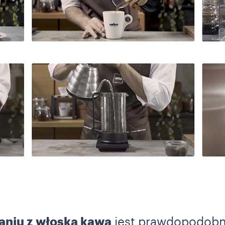
aniu z włoską kawą
jest prawdopodobni