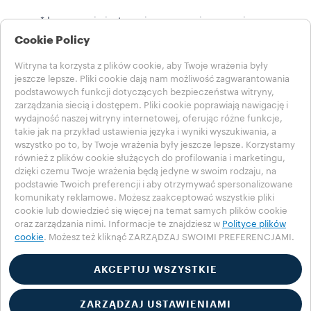
* Lavazza nie jest powiązana, wspierana ani
sponsorowana przez Nespresso
Cookie Policy
HISTORIE LAVAZZA
Witryna ta korzysta z plików cookie, aby Twoje wrażenia były
ZRÓWNOWAŻONY ROZWÓJ
jeszcze lepsze. Pliki cookie dają nam możliwość zagwarantowania
ŚWIAT LAVAZZY
podstawowych funkcji dotyczących bezpieczeństwa witryny,
Pomoc
zarządzania siecią i dostępem. Pliki cookie poprawiają nawigację i
wydajność naszej witryny internetowej, oferując różne funkcje,
Często zadawane pytania
takie jak na przykład ustawienia języka i wyniki wyszukiwania, a
Skontaktuj się z nami
wszystko po to, by Twoje wrażenia były jeszcze lepsze. Korzystamy
Zapisy prawne
również z plików cookie służących do profilowania i marketingu,
Warunki użytkowania
dzięki czemu Twoje wrażenia będą jedyne w swoim rodzaju, na
podstawie Twoich preferencji i aby otrzymywać spersonalizowane
Wybierz swój kraj
komunikaty reklamowe. Możesz zaakceptować wszystkie pliki
POLAND
cookie lub dowiedzieć się więcej na temat samych plików cookie
POLAND
oraz zarządzania nimi. Informacje te znajdziesz w
Polityce plików
cookie
. Możesz też kliknąć ZARZĄDZAJ SWOIMI PREFERENCJAMI.
INNE KRAJE
Polityka prywatności
Polityka plików cookie
AKCEPTUJ WSZYSTKIE
Ustawienia plików cookie
Accessibility Statement
ZARZĄDZAJ USTAWIENIAMI