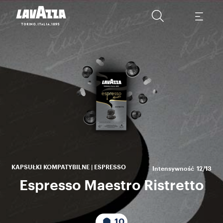
Ris
w 
s
odz
KAPSUŁKI KOMPATYBILNE | ESPRESSO
Intensywność
12/13
Espresso Maestro Ristretto
10