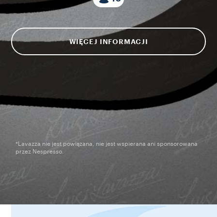
WIĘCEJ INFORMACJI
*Lavazza nie jest powiązana, nie jest wspierana ani sponsorowana
przez Nespresso.