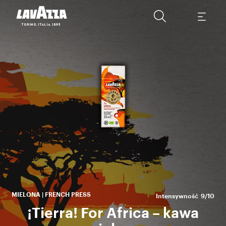
z
Af
L
MIELONA | FRENCH PRESS
Intensywność
9/10
¡Tierra! For Africa – kawa