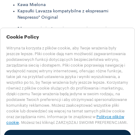
Kawa Mielona
Kapsułki Lavazza kompatybilne z ekspresami
Nespresso* Original
* Lavazza nie jest powiązana, wspierana ani
sponsorowana przez Nespresso
Cookie Policy
HISTORIE LAVAZZA
Witryna ta korzysta z plików cookie, aby Twoje wrażenia były
ZRÓWNOWAŻONY ROZWÓJ
jeszcze lepsze. Pliki cookie dają nam możliwość zagwarantowania
ŚWIAT LAVAZZY
podstawowych funkcji dotyczących bezpieczeństwa witryny,
Pomoc
zarządzania siecią i dostępem. Pliki cookie poprawiają nawigację i
wydajność naszej witryny internetowej, oferując różne funkcje,
Często zadawane pytania
takie jak na przykład ustawienia języka i wyniki wyszukiwania, a
Skontaktuj się z nami
wszystko po to, by Twoje wrażenia były jeszcze lepsze. Korzystamy
Zapisy prawne
również z plików cookie służących do profilowania i marketingu,
Warunki użytkowania
dzięki czemu Twoje wrażenia będą jedyne w swoim rodzaju, na
podstawie Twoich preferencji i aby otrzymywać spersonalizowane
Wybierz swój kraj
komunikaty reklamowe. Możesz zaakceptować wszystkie pliki
POLAND
cookie lub dowiedzieć się więcej na temat samych plików cookie
POLAND
oraz zarządzania nimi. Informacje te znajdziesz w
Polityce plików
cookie
. Możesz też kliknąć ZARZĄDZAJ SWOIMI PREFERENCJAMI.
INNE KRAJE
Polityka prywatności