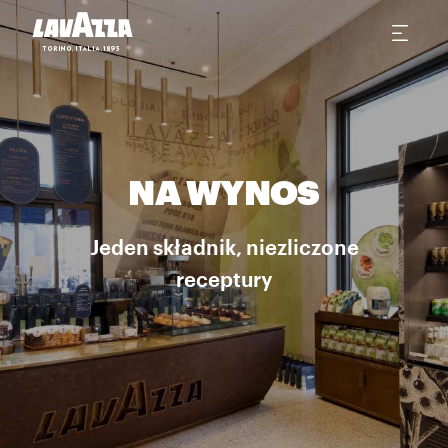
NA WYNOS
Jeden składnik, niezliczone
receptury